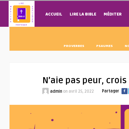
ACCUEIL
LIRE LA BIBLE
MÉDITER
PROVERBES
PSAUMES
N
N’aie pas peur, croi
Partager
admin
on
avril 25, 2022