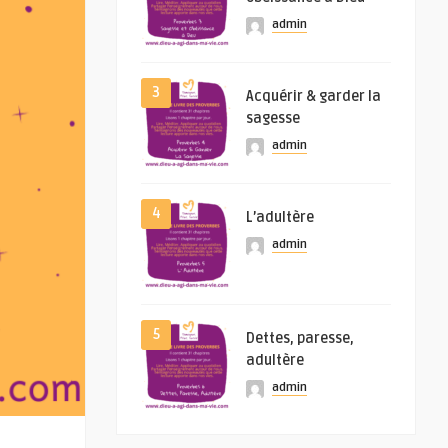
admin
3
Acquérir & garder la
sagesse
admin
4
L’adultère
admin
5
Dettes, paresse,
adultère
admin