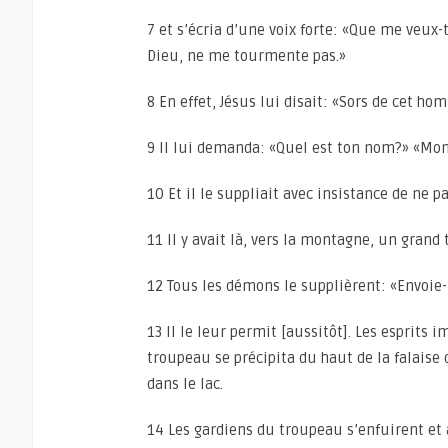
7 et s’écria d’une voix forte: «Que me veux-
Dieu, ne me tourmente pas.»
8 En effet, Jésus lui disait: «Sors de cet ho
9 Il lui demanda: «Quel est ton nom?» «Mo
10 Et il le suppliait avec insistance de ne p
11 Il y avait là, vers la montagne, un grand
12 Tous les démons le supplièrent: «Envoie-
13 Il le leur permit [aussitôt]. Les esprits 
troupeau se précipita du haut de la falaise d
dans le lac.
14 Les gardiens du troupeau s’enfuirent et a