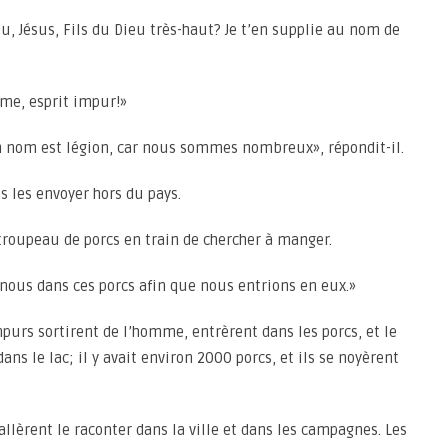
tu, Jésus, Fils du Dieu très-haut? Je t’en supplie au nom de
mme, esprit impur!»
n nom est légion, car nous sommes nombreux», répondit-il.
as les envoyer hors du pays.
 troupeau de porcs en train de chercher à manger.
nous dans ces porcs afin que nous entrions en eux.»
impurs sortirent de l’homme, entrèrent dans les porcs, et le
ans le lac; il y avait environ 2000 porcs, et ils se noyèrent
llèrent le raconter dans la ville et dans les campagnes. Les