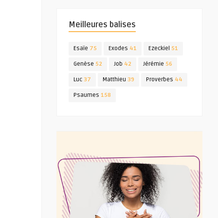
Meilleures balises
Esaïe
75
Exodes
41
Ezeckiel
51
Genèse
52
Job
42
Jérémie
56
Luc
37
Matthieu
39
Proverbes
44
Psaumes
158