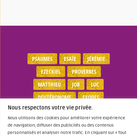
PSAUMES
ESAÏE
JÉRÉMIE
EZECKIEL
PROVERBES
MATTHIEU
JOB
LUC
DEUTÉRONOME
EXODES
Nous respectons votre vie privée.
NOMBRES
JEAN
1 SAMUEL
Nous utilisons des cookies pour améliorer votre expérience
de navigation, diffuser des publicités ou des contenus
Mentions légales
|
Politique de
personnalisés et analyser notre trafic. En cliquant sur « Tout
confidentialité
|
Partenaires
|
Dieu A Agi