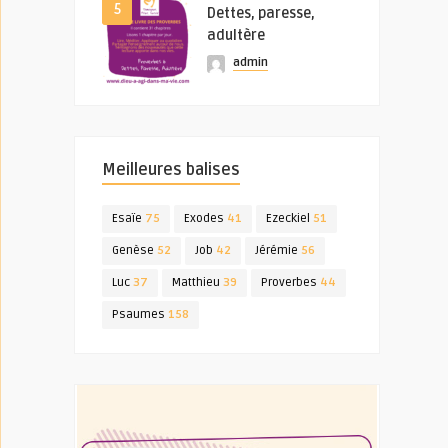
5
Dettes, paresse,
adultère
admin
Meilleures balises
Esaïe
75
Exodes
41
Ezeckiel
51
Genèse
52
Job
42
Jérémie
56
Luc
37
Matthieu
39
Proverbes
44
Psaumes
158