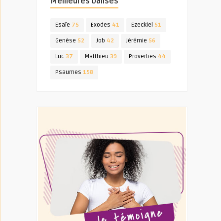
Meilleures balises
Esaïe
75
Exodes
41
Ezeckiel
51
Genèse
52
Job
42
Jérémie
56
Luc
37
Matthieu
39
Proverbes
44
Psaumes
158