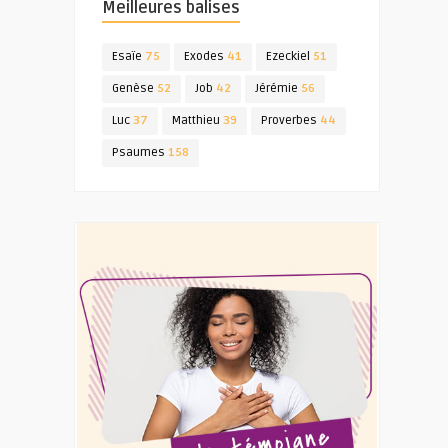
Meilleures balises
Esaïe
75
Exodes
41
Ezeckiel
51
Genèse
52
Job
42
Jérémie
56
Luc
37
Matthieu
39
Proverbes
44
Psaumes
158