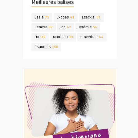
Meilleures balises
Esaïe
75
Exodes
41
Ezeckiel
51
Genèse
52
Job
42
Jérémie
56
Luc
37
Matthieu
39
Proverbes
44
Psaumes
158