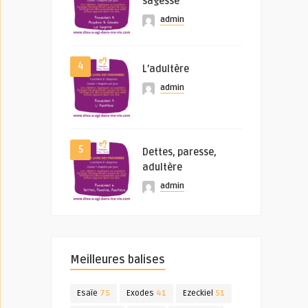
sagesse
admin
4
L’adultère
admin
5
Dettes, paresse,
adultère
admin
Meilleures balises
Esaïe
75
Exodes
41
Ezeckiel
51