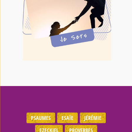
PSAUMES
ESAÏE
JÉRÉMIE
EZECKIEL
PROVERBES