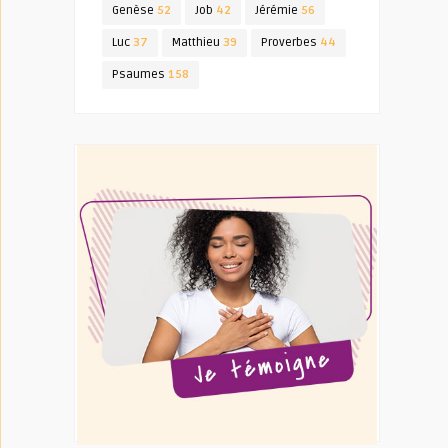
Genèse
52
Job
42
Jérémie
56
Luc
37
Matthieu
39
Proverbes
44
Psaumes
158