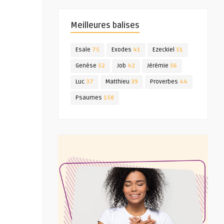
Meilleures balises
Esaïe
75
Exodes
41
Ezeckiel
51
Genèse
52
Job
42
Jérémie
56
Luc
37
Matthieu
39
Proverbes
44
Psaumes
158