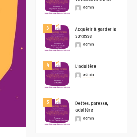
admin
3
Acquérir & garder la
sagesse
admin
4
L’adultère
admin
5
Dettes, paresse,
adultère
admin