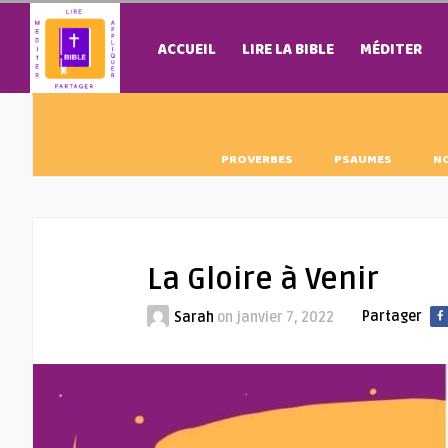
ACCUEIL
LIRE LA BIBLE
MÉDITER
PROVERBES
PSAUMES
N
La Gloire à Venir
Partager
Sarah
on
janvier 7, 2022