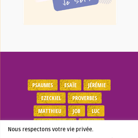
PSAUMES
ESAÏE
JÉRÉMIE
EZECKIEL
PROVERBES
MATTHIEU
JOB
LUC
DEUTÉRONOME
EXODES
Nous respectons votre vie privée.
NOMBRES
JEAN
1 SAMUEL