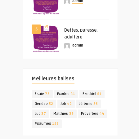
admin
5
Dettes, paresse,
adultère
admin
Meilleures balises
Esaïe
75
Exodes
41
Ezeckiel
51
Genèse
52
Job
42
Jérémie
56
Luc
37
Matthieu
39
Proverbes
44
Psaumes
158