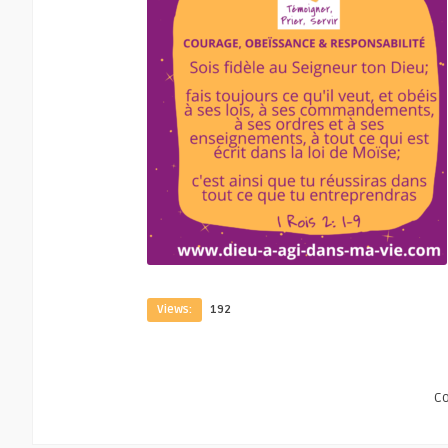
Views:
192
C