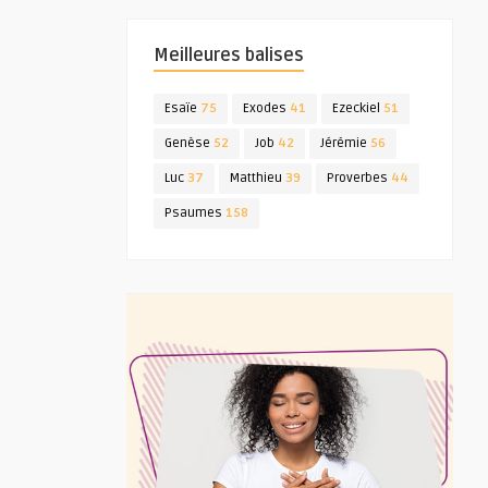
Meilleures balises
Esaïe
75
Exodes
41
Ezeckiel
51
Genèse
52
Job
42
Jérémie
56
Luc
37
Matthieu
39
Proverbes
44
Psaumes
158