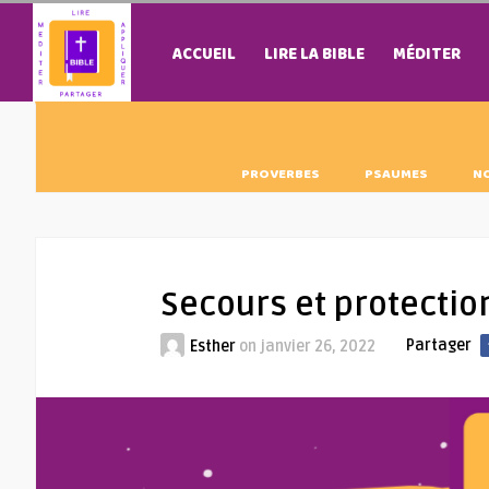
ACCUEIL
LIRE LA BIBLE
MÉDITER
PROVERBES
PSAUMES
N
Secours et protectio
Partager
Esther
on
janvier 26, 2022