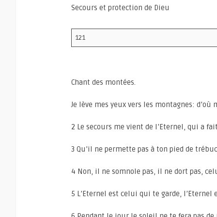
Secours et protection de Dieu
121
Chant des montées.
Je lève mes yeux vers les montagnes: d’où 
2 Le secours me vient de l’Eternel, qui a fait 
3 Qu’il ne permette pas à ton pied de trébuc
4 Non, il ne somnole pas, il ne dort pas, cel
5 L’Eternel est celui qui te garde, l’Eternel 
6 Pendant le jour le soleil ne te fera pas de