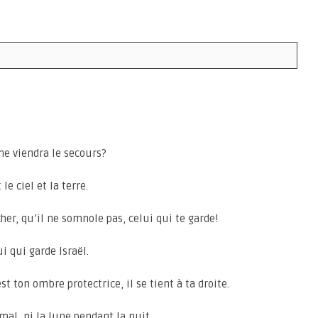
me viendra le secours?
le ciel et la terre.
her, qu’il ne somnole pas, celui qui te garde!
ui qui garde Israël.
est ton ombre protectrice, il se tient à ta droite.
 mal, ni la lune pendant la nuit.