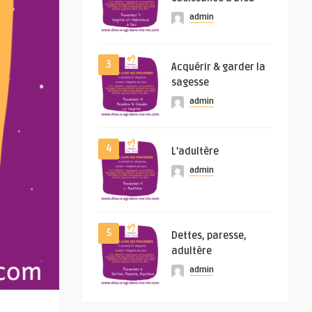
admin
3
Acquérir & garder la
sagesse
admin
4
L’adultère
admin
5
Dettes, paresse,
adultère
admin