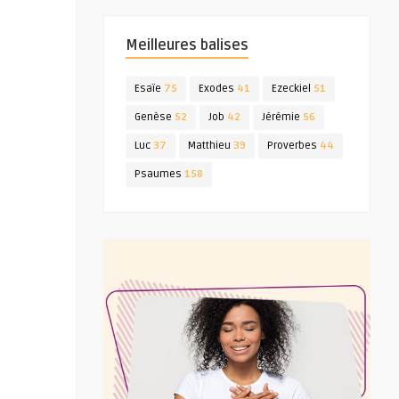
Meilleures balises
Esaïe
75
Exodes
41
Ezeckiel
51
Genèse
52
Job
42
Jérémie
56
Luc
37
Matthieu
39
Proverbes
44
Psaumes
158