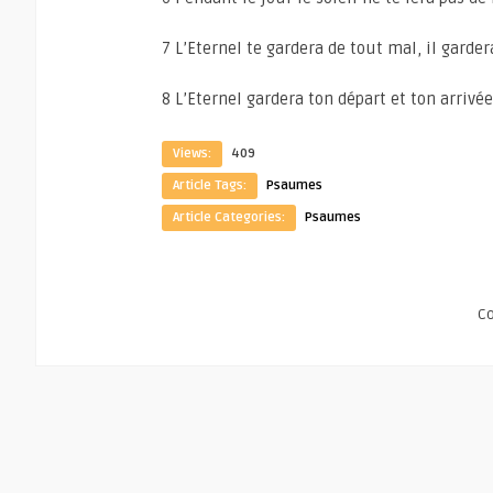
7 L’Eternel te gardera de tout mal, il gardera
8 L’Eternel gardera ton départ et ton arriv
Views:
409
Article Tags:
Psaumes
Article Categories:
Psaumes
C