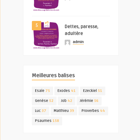
5
Dettes, paresse,
adultère
admin
Meilleures balises
Esaïe
75
Exodes
41
Ezeckiel
51
Genèse
52
Job
42
Jérémie
56
Luc
37
Matthieu
39
Proverbes
44
Psaumes
158