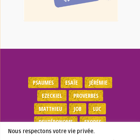
PSAUMES
ESAÏE
JÉRÉMIE
EZECKIEL
PROVERBES
MATTHIEU
JOB
LUC
DEUTÉRONOME
EXODES
Nous respectons votre vie privée.
NOMBRES
JEAN
1 SAMUEL