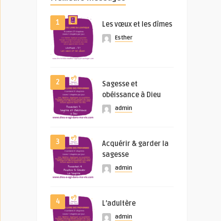
1
Les vœux et les dîmes
Esther
2
Sagesse et
obéissance à Dieu
admin
3
Acquérir & garder la
sagesse
admin
4
L’adultère
admin