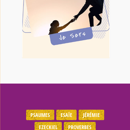
PSAUMES
ESAÏE
JÉRÉMIE
EZECKIEL
PROVERBES