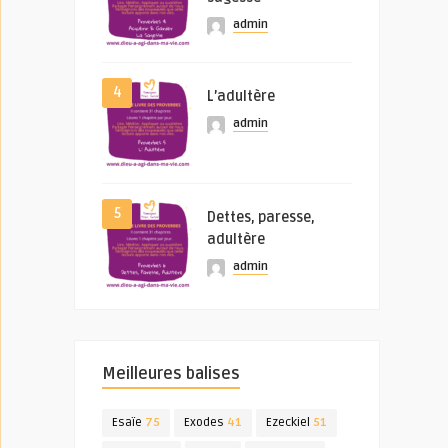
admin
4
L’adultère
admin
5
Dettes, paresse,
adultère
admin
Meilleures balises
Esaïe
75
Exodes
41
Ezeckiel
51