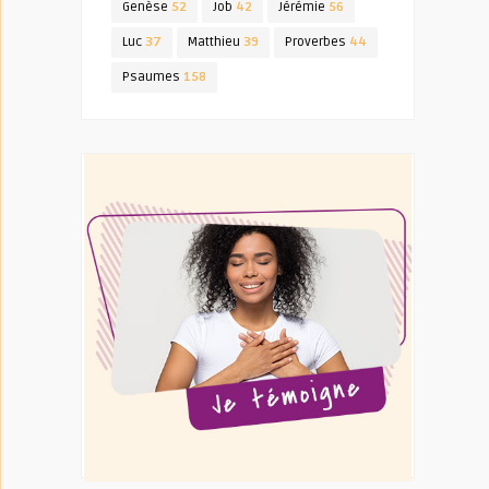
Genèse
52
Job
42
Jérémie
56
Luc
37
Matthieu
39
Proverbes
44
Psaumes
158