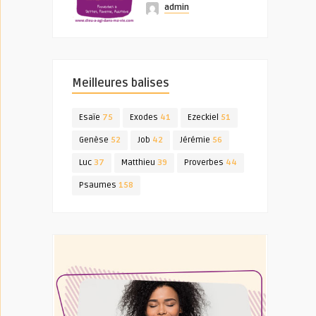
admin
Meilleures balises
Esaïe
75
Exodes
41
Ezeckiel
51
Genèse
52
Job
42
Jérémie
56
Luc
37
Matthieu
39
Proverbes
44
Psaumes
158