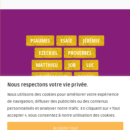
PSAUMES
ESAÏE
JÉRÉMIE
EZECKIEL
PROVERBES
MATTHIEU
JOB
LUC
DEUTÉRONOME
EXODES
Nous respectons votre vie privée.
NOMBRES
JEAN
1 SAMUEL
Nous utilisons des cookies pour améliorer votre expérience
de navigation, diffuser des publicités ou des contenus
Mentions légales
|
Politique de
personnalisés et analyser notre trafic. En cliquant sur « Tout
confidentialité
|
Partenaires
|
Dieu A Agi
accepter », vous consentez à notre utilisation des cookies.
Dans ma Vie
© 2026
Accepter tout