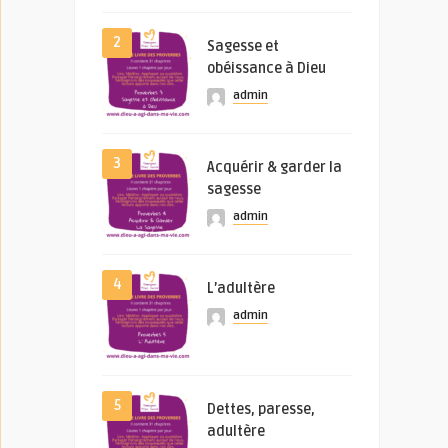
2
Sagesse et
obéissance à Dieu
admin
3
Acquérir & garder la
sagesse
admin
4
L’adultère
admin
5
Dettes, paresse,
adultère