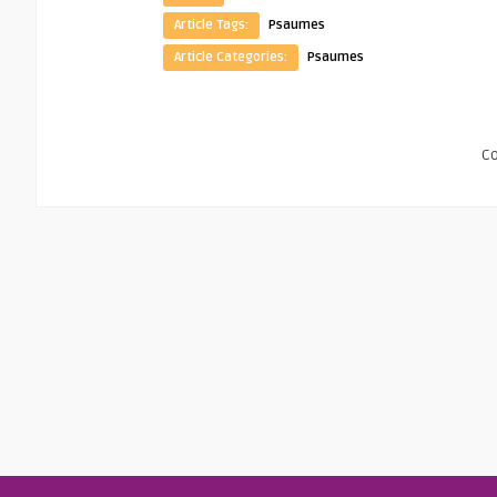
Article Tags:
Psaumes
Article Categories:
Psaumes
C