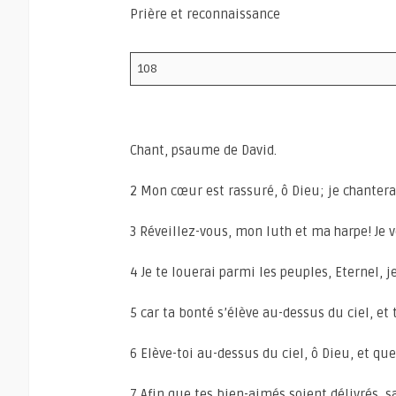
Prière et reconnaissance
108
Chant, psaume de David.
2 Mon cœur est rassuré, ô Dieu; je chanterai
3 Réveillez-vous, mon luth et ma harpe! Je v
4 Je te louerai parmi les peuples, Eternel, j
5 car ta bonté s’élève au-dessus du ciel, et 
6 Elève-toi au-dessus du ciel, ô Dieu, et que 
7 Afin que tes bien-aimés soient délivrés, 