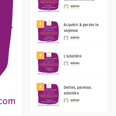
admin
3
Acquérir & garder la
sagesse
admin
4
L’adultère
admin
5
Dettes, paresse,
adultère
admin