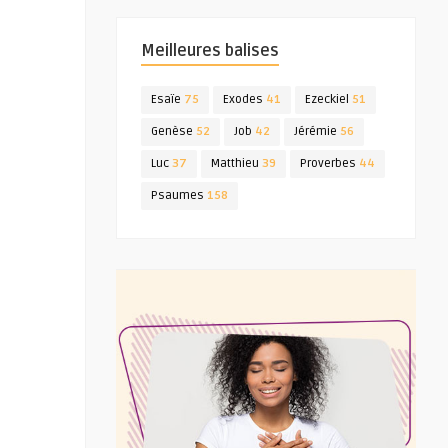
Meilleures balises
Esaïe
75
Exodes
41
Ezeckiel
51
Genèse
52
Job
42
Jérémie
56
Luc
37
Matthieu
39
Proverbes
44
Psaumes
158