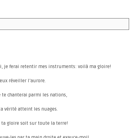
, je ferai retentir mes instruments: voilà ma gloire!
eux réveiller l’aurore.
e te chanterai parmi les nations,
ta vérité atteint les nuages.
ta gloire soit sur toute la terre!
sauve-les par ta main droite et exauce-moi!