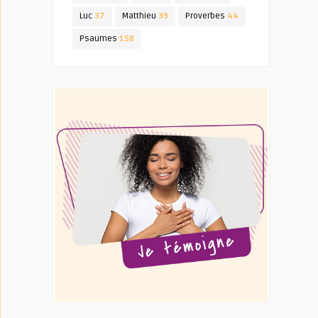
Luc
37
Matthieu
39
Proverbes
44
Psaumes
158