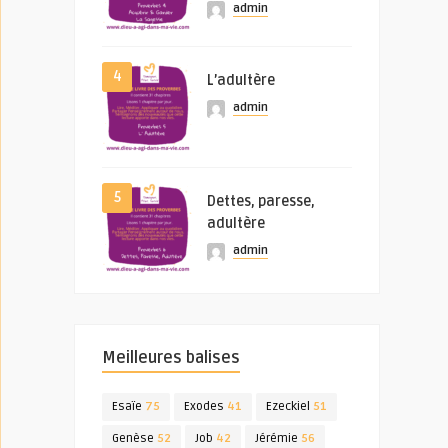
admin
4
L’adultère
admin
5
Dettes, paresse,
adultère
admin
Meilleures balises
Esaïe
75
Exodes
41
Ezeckiel
51
Genèse
52
Job
42
Jérémie
56