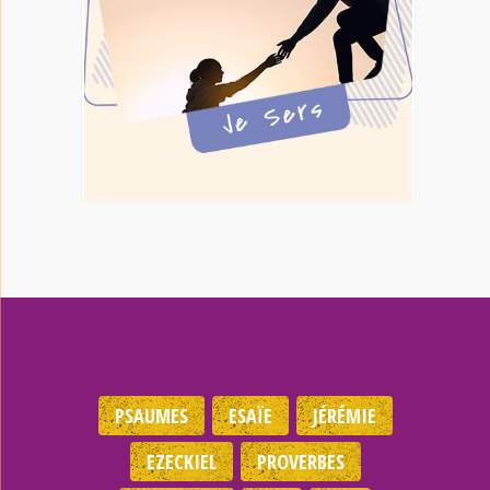
PSAUMES
ESAÏE
JÉRÉMIE
EZECKIEL
PROVERBES