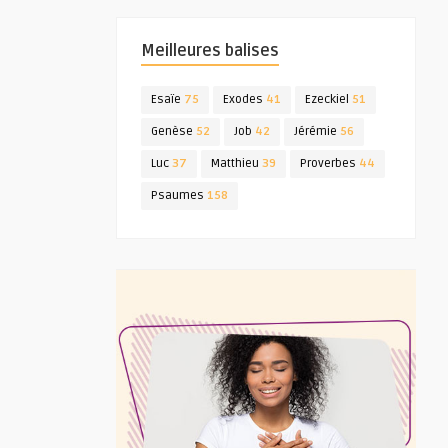
Meilleures balises
Esaïe
75
Exodes
41
Ezeckiel
51
Genèse
52
Job
42
Jérémie
56
Luc
37
Matthieu
39
Proverbes
44
Psaumes
158