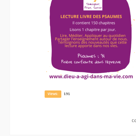
Views:
191
C