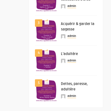
admin
3
Acquérir & garder la
sagesse
admin
4
L’adultère
admin
5
Dettes, paresse,
adultère
admin