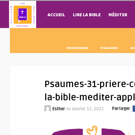
ACCUEIL
LIRE LA BIBLE
MÉDITER
PROVERBES
PSAUMES
N
Psaumes-31-priere-co
la-bible-mediter-ap
Partager
Esther
on
janvier 12, 2022