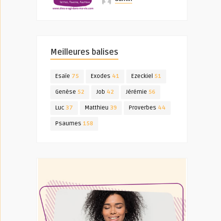
Meilleures balises
Esaïe
75
Exodes
41
Ezeckiel
51
Genèse
52
Job
42
Jérémie
56
Luc
37
Matthieu
39
Proverbes
44
Psaumes
158