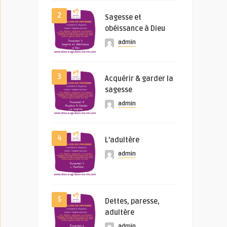
2
Sagesse et
obéissance à Dieu
admin
3
Acquérir & garder la
sagesse
admin
4
L’adultère
admin
5
Dettes, paresse,
adultère
admin