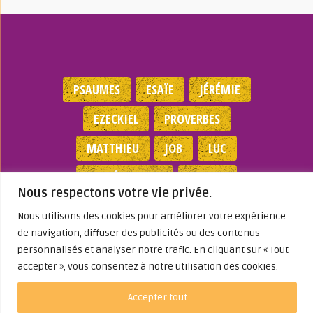
PSAUMES
ESAÏE
JÉRÉMIE
EZECKIEL
PROVERBES
MATTHIEU
JOB
LUC
DEUTÉRONOME
EXODES
Nous respectons votre vie privée.
NOMBRES
JEAN
1 SAMUEL
Nous utilisons des cookies pour améliorer votre expérience
de navigation, diffuser des publicités ou des contenus
Mentions légales
|
Politique de
personnalisés et analyser notre trafic. En cliquant sur « Tout
confidentialité
|
Partenaires
|
Dieu A Agi
accepter », vous consentez à notre utilisation des cookies.
Dans ma Vie
© 2026
Accepter tout