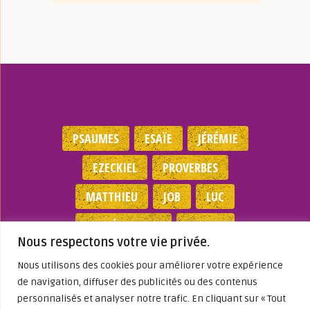
PSAUMES
ESAÏE
JÉRÉMIE
EZECKIEL
PROVERBES
MATTHIEU
JOB
LUC
DEUTÉRONOME
EXODES
Nous respectons votre vie privée.
NOMBRES
JEAN
1 SAMUEL
Nous utilisons des cookies pour améliorer votre expérience
de navigation, diffuser des publicités ou des contenus
Mentions légales
|
Politique de
personnalisés et analyser notre trafic. En cliquant sur « Tout
confidentialité
|
Partenaires
|
Dieu A Agi