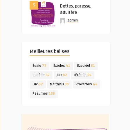
5
Dettes, paresse,
adultère
admin
Meilleures balises
Esaïe
75
Exodes
41
Ezeckiel
51
Genèse
52
Job
42
Jérémie
56
Luc
37
Matthieu
39
Proverbes
44
Psaumes
158