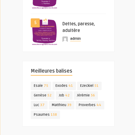
5
Dettes, paresse,
adultère
admin
Meilleures balises
Esaïe
75
Exodes
41
Ezeckiel
51
Genèse
52
Job
42
Jérémie
56
Luc
37
Matthieu
39
Proverbes
44
Psaumes
158