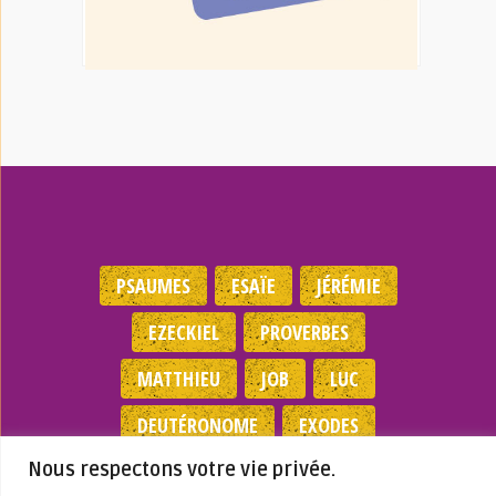
PSAUMES
ESAÏE
JÉRÉMIE
EZECKIEL
PROVERBES
MATTHIEU
JOB
LUC
DEUTÉRONOME
EXODES
Nous respectons votre vie privée.
NOMBRES
JEAN
1 SAMUEL