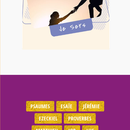
PSAUMES
ESAÏE
JÉRÉMIE
EZECKIEL
PROVERBES