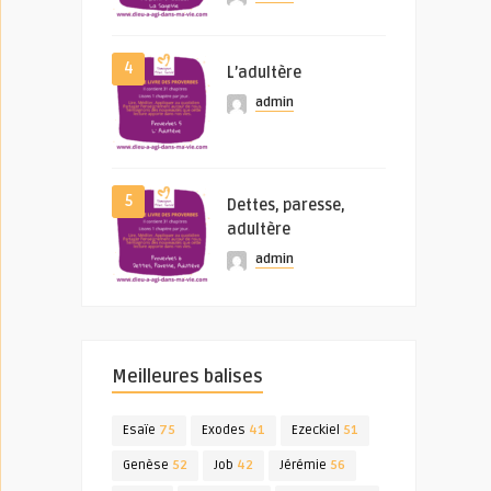
4
L’adultère
admin
5
Dettes, paresse,
adultère
admin
Meilleures balises
Esaïe
75
Exodes
41
Ezeckiel
51
Genèse
52
Job
42
Jérémie
56