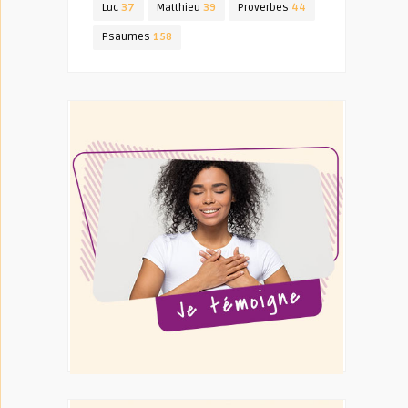
Luc
37
Matthieu
39
Proverbes
44
Psaumes
158