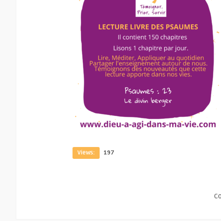
Views:
197
C