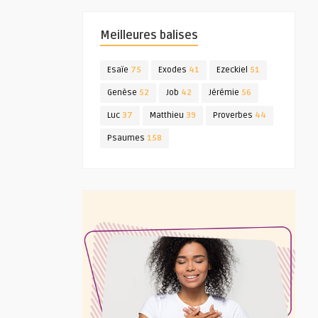
Meilleures balises
Esaïe
75
Exodes
41
Ezeckiel
51
Genèse
52
Job
42
Jérémie
56
Luc
37
Matthieu
39
Proverbes
44
Psaumes
158