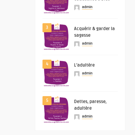
admin
3
Acquérir & garder la
sagesse
admin
4
L’adultère
admin
5
Dettes, paresse,
adultère
admin