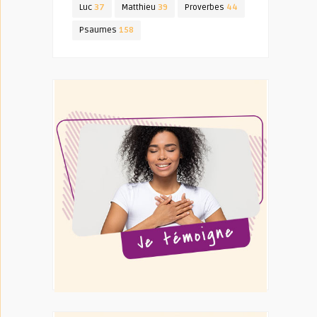
Luc
37
Matthieu
39
Proverbes
44
Psaumes
158