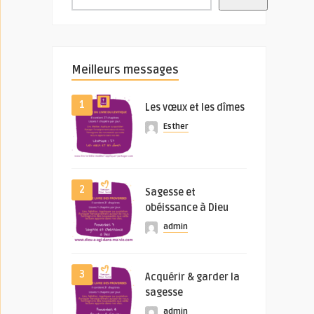
Meilleurs messages
1
Les vœux et les dîmes
Esther
2
Sagesse et
obéissance à Dieu
admin
3
Acquérir & garder la
sagesse
admin