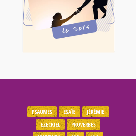
PSAUMES
ESAÏE
JÉRÉMIE
EZECKIEL
PROVERBES