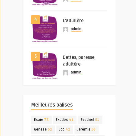
4
L’adultère
admin
5
Dettes, paresse,
adultère
admin
Meilleures balises
Esaïe
75
Exodes
41
Ezeckiel
51
Genèse
52
Job
42
Jérémie
56