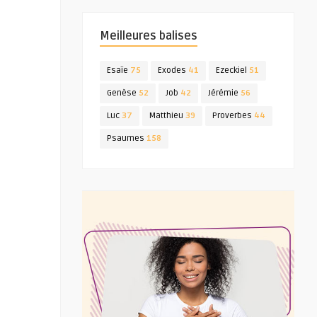
Meilleures balises
Esaïe
75
Exodes
41
Ezeckiel
51
Genèse
52
Job
42
Jérémie
56
Luc
37
Matthieu
39
Proverbes
44
Psaumes
158