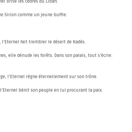
rnel brise les cèdres du Liban.
 le Sirion comme un jeune buffle.
, l’Eternel fait trembler le désert de Kadès.
hes, elle dénude les forêts. Dans son palais, tout s’écrie:
uge, l’Eternel règne éternellement sur son trône.
 l’Eternel bénit son peuple en lui procurant la paix.