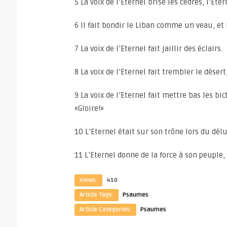
5 La voix de l’Eternel brise les cèdres, l’Ete
6 Il fait bondir le Liban comme un veau, et
7 La voix de l’Eternel fait jaillir des éclairs.
8 La voix de l’Eternel fait trembler le désert
9 La voix de l’Eternel fait mettre bas les bic
«Gloire!»
10 L’Eternel était sur son trône lors du dél
11 L’Eternel donne de la force à son peuple,
Views:
410
Article Tags:
Psaumes
Article Categories:
Psaumes