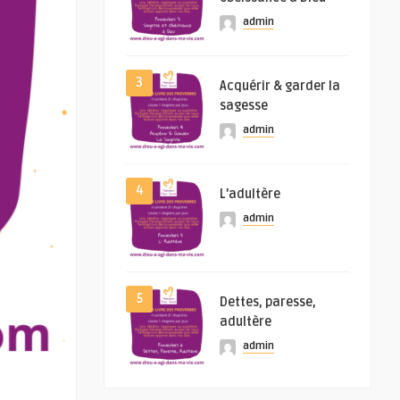
admin
3
Acquérir & garder la
sagesse
admin
4
L’adultère
admin
5
Dettes, paresse,
adultère
admin