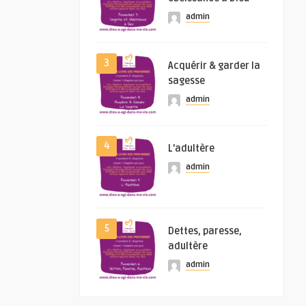
admin
3
Acquérir & garder la
sagesse
admin
4
L’adultère
admin
5
Dettes, paresse,
adultère
admin