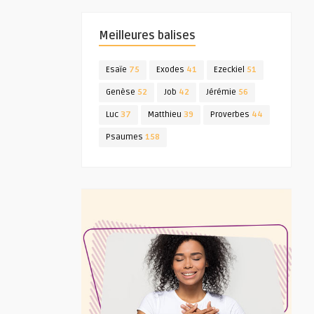
Meilleures balises
Esaïe
75
Exodes
41
Ezeckiel
51
Genèse
52
Job
42
Jérémie
56
Luc
37
Matthieu
39
Proverbes
44
Psaumes
158