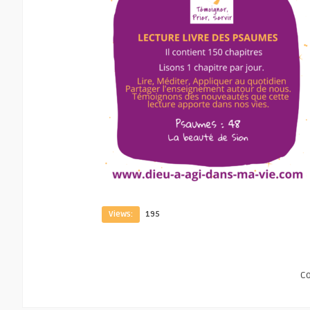
Views:
195
C