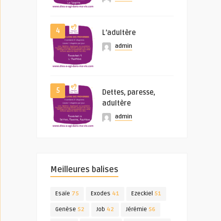
4
L’adultère
admin
5
Dettes, paresse,
adultère
admin
Meilleures balises
Esaïe
75
Exodes
41
Ezeckiel
51
Genèse
52
Job
42
Jérémie
56