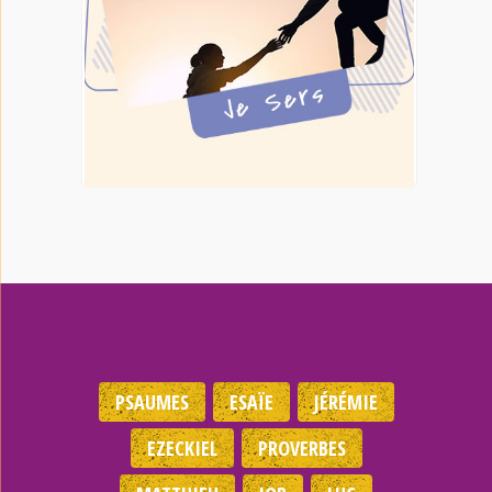
PSAUMES
ESAÏE
JÉRÉMIE
EZECKIEL
PROVERBES