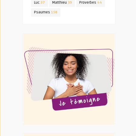
Luc
37
Matthieu
39
Proverbes
44
Psaumes
158