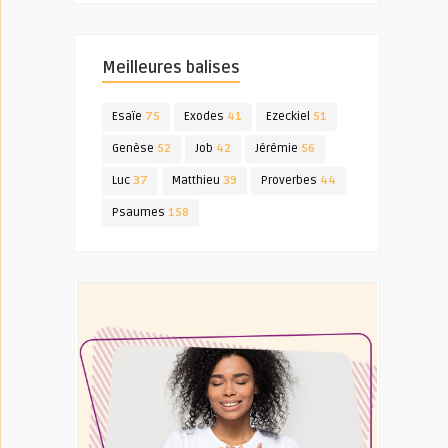
Meilleures balises
Esaïe
75
Exodes
41
Ezeckiel
51
Genèse
52
Job
42
Jérémie
56
Luc
37
Matthieu
39
Proverbes
44
Psaumes
158