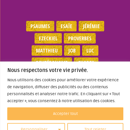
PSAUMES
ESAÏE
JÉRÉMIE
EZECKIEL
PROVERBES
MATTHIEU
JOB
LUC
DEUTÉRONOME
EXODES
Nous respectons votre vie privée.
NOMBRES
JEAN
1 SAMUEL
Nous utilisons des cookies pour améliorer votre expérience
de navigation, diffuser des publicités ou des contenus
Mentions légales
|
Politique de
personnalisés et analyser notre trafic. En cliquant sur « Tout
confidentialité
|
Partenaires
|
Dieu A Agi
accepter », vous consentez à notre utilisation des cookies.
Dans ma Vie
© 2026
Accepter tout
Personnaliser
Tout rejeter