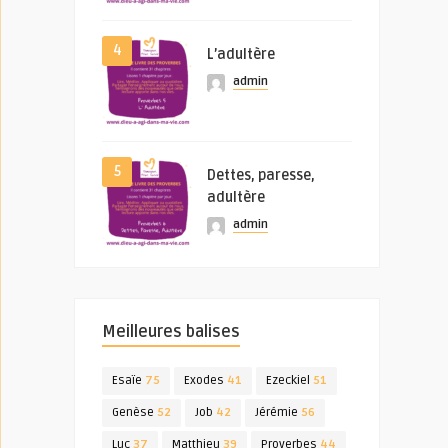
4
L’adultère
admin
5
Dettes, paresse,
adultère
admin
Meilleures balises
Esaïe
75
Exodes
41
Ezeckiel
51
Genèse
52
Job
42
Jérémie
56
Luc
37
Matthieu
39
Proverbes
44