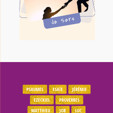
PSAUMES
ESAÏE
JÉRÉMIE
EZECKIEL
PROVERBES
MATTHIEU
JOB
LUC