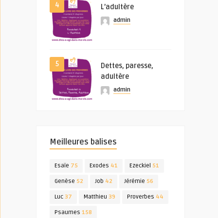
4
L’adultère
admin
5
Dettes, paresse,
adultère
admin
Meilleures balises
Esaïe
75
Exodes
41
Ezeckiel
51
Genèse
52
Job
42
Jérémie
56
Luc
37
Matthieu
39
Proverbes
44
Psaumes
158