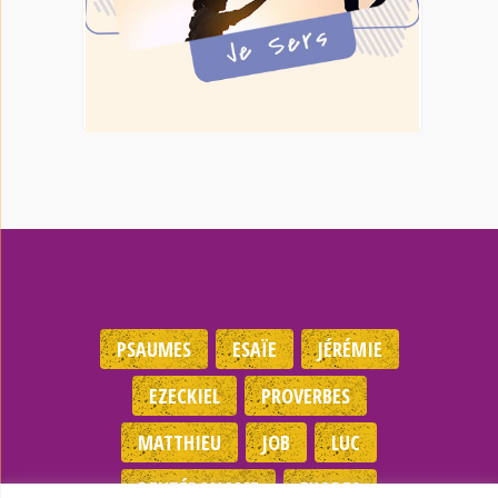
PSAUMES
ESAÏE
JÉRÉMIE
EZECKIEL
PROVERBES
MATTHIEU
JOB
LUC
DEUTÉRONOME
EXODES