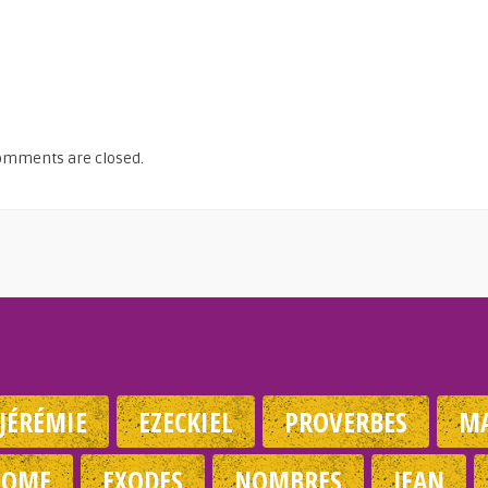
omments are closed.
JÉRÉMIE
EZECKIEL
PROVERBES
MA
NOME
EXODES
NOMBRES
JEAN