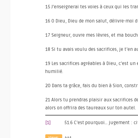
15 J’enseignerai tes voies à ceux qui les tra
16 O Dieu, Dieu de mon salut, délivre-moi d
17 Seigneur, ouvre mes lèvres, et ma bouch
18 Si tu avais voulu des sacrifices, je t’en 
19 Les sacrifices agréables à Dieu, c’est un
humilié.
20 Dans ta grâce, fais du bien à Sion, const
21 Alors tu prendras plaisir aux sacrifices 
alors on offrira des taureaux sur ton autel.
[1]
51.6 C’est pourquoi… jugement : cité
Views:
441