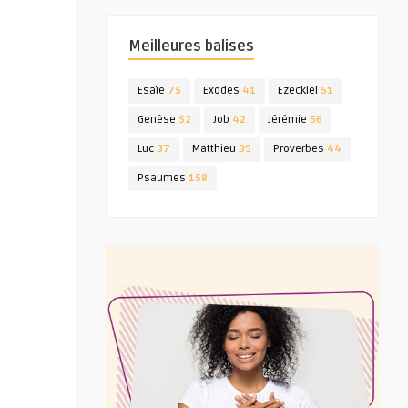
Meilleures balises
Esaïe
75
Exodes
41
Ezeckiel
51
Genèse
52
Job
42
Jérémie
56
Luc
37
Matthieu
39
Proverbes
44
Psaumes
158