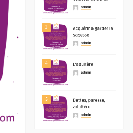
admin
3
Acquérir & garder la
sagesse
admin
4
L’adultère
admin
5
Dettes, paresse,
adultère
admin