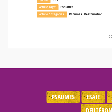
Article Tags:
Psaumes
Article Categories:
Psaumes
·
Restauration
C
PSAUMES
ESAÏE
DEUTÉRO