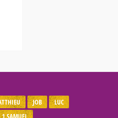
TTHIEU
JOB
LUC
1 SAMUEL