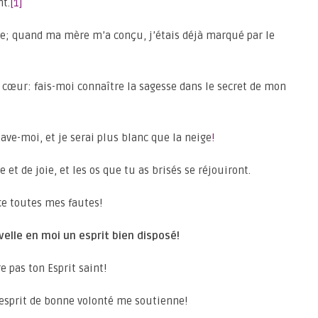
t.
[1]
le; quand ma mère m’a conçu, j’étais déjà marqué par le
u cœur: fais-moi connaître la sagesse dans le secret de mon
 lave-moi, et je serai plus blanc que la neige
!
et de joie, et les os que tu as brisés se réjouiront.
ce toutes mes fautes!
velle en moi un esprit bien disposé!
e pas ton Esprit saint!
 esprit de bonne volonté me soutienne!