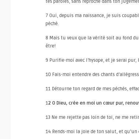
tes paroles, sans reproche dans ton jugemen
7 Oui, depuis ma naissance, je suis coupab
péché.
8 Mais tu veux que la vérité soit au fond d
être!
9 Purifie-moi avec l’hysope, et je serai pur,
10 Fais-moi entendre des chants d’allégresse 
11 Détourne ton regard de mes péchés, effa
1
2 O Dieu, crée en moi un cœur pur, renou
13 Ne me rejette pas loin de toi, ne me retir
14 Rends-moi la joie de ton salut, et qu’un