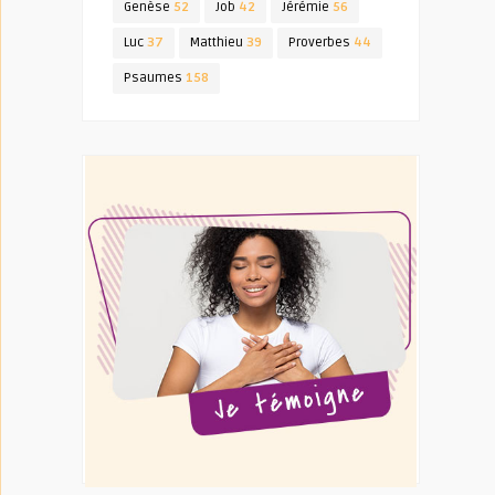
Genèse
52
Job
42
Jérémie
56
Luc
37
Matthieu
39
Proverbes
44
Psaumes
158