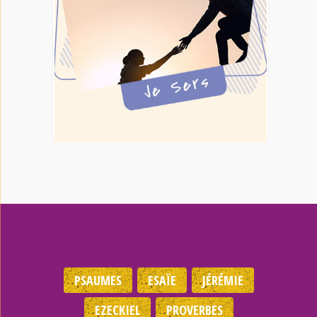
PSAUMES
ESAÏE
JÉRÉMIE
EZECKIEL
PROVERBES