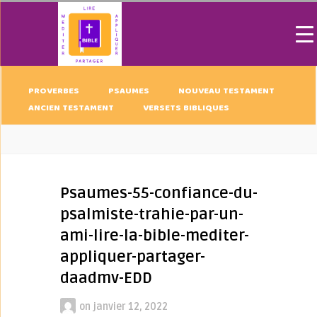
PROVERBES
PSAUMES
NOUVEAU TESTAMENT
ANCIEN TESTAMENT
VERSETS BIBLIQUES
Psaumes-55-confiance-du-
psalmiste-trahie-par-un-
ami-lire-la-bible-mediter-
appliquer-partager-
daadmv-EDD
on
janvier 12, 2022