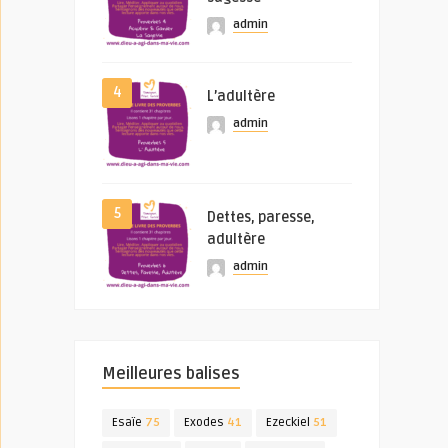
admin
4
L’adultère
admin
5
Dettes, paresse,
adultère
admin
Meilleures balises
Esaïe
75
Exodes
41
Ezeckiel
51