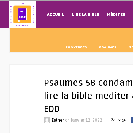
ACCUEIL
LIRE LA BIBLE
MÉDITER
PROVERBES
PSAUMES
N
Psaumes-58-condamna
lire-la-bible-medite
EDD
Partager
Esther
on
janvier 12, 2022