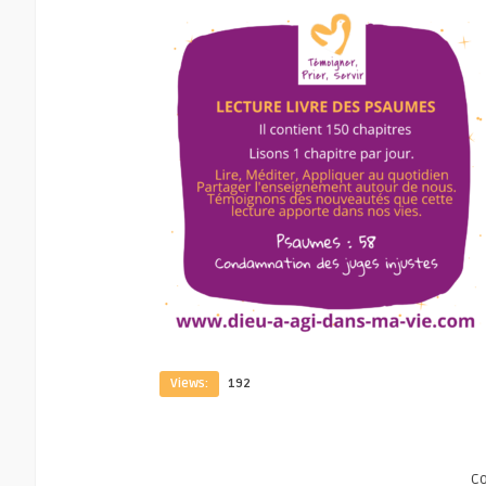
Views:
192
C