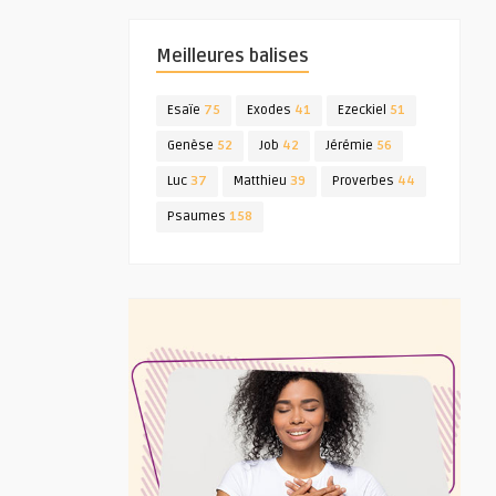
Meilleures balises
Esaïe
75
Exodes
41
Ezeckiel
51
Genèse
52
Job
42
Jérémie
56
Luc
37
Matthieu
39
Proverbes
44
Psaumes
158