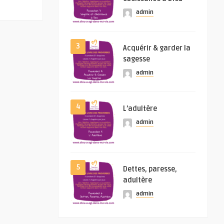
admin
3
Acquérir & garder la
sagesse
admin
4
L’adultère
admin
5
Dettes, paresse,
adultère
admin