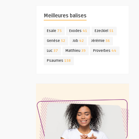
Meilleures balises
Esaïe
75
Exodes
41
Ezeckiel
51
Genèse
52
Job
42
Jérémie
56
Luc
37
Matthieu
39
Proverbes
44
Psaumes
158