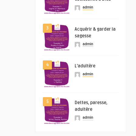
admin
3
Acquérir & garder la
sagesse
admin
4
L’adultère
admin
5
Dettes, paresse,
adultère
admin