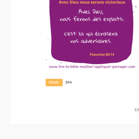
Views:
204
C