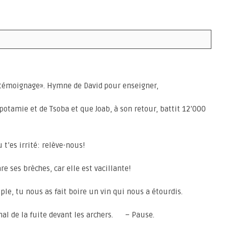
u témoignage». Hymne de David pour enseigner,
opotamie et de Tsoba et que Joab, à son retour, battit 12’000
 t’es irrité: relève-nous!
re ses brèches, car elle est vacillante!
uple, tu nous as fait boire un vin qui nous a étourdis.
gnal de la fuite devant les archers. – Pause.