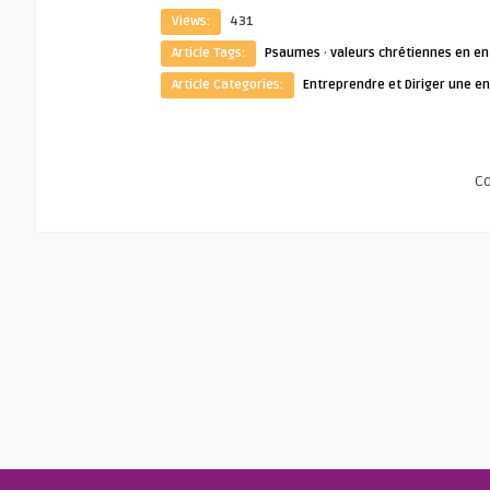
Views:
431
Article Tags:
Psaumes
·
valeurs chrétiennes en en
Article Categories:
Entreprendre et Diriger une en
C