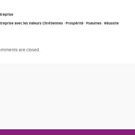
treprise
treprise avec les Valeurs Chrétiennes
·
Prospérité
·
Psaumes
·
Réussite
omments are closed.