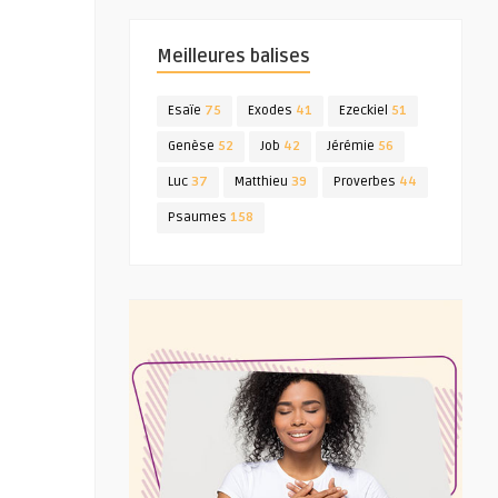
Meilleures balises
Esaïe
75
Exodes
41
Ezeckiel
51
Genèse
52
Job
42
Jérémie
56
Luc
37
Matthieu
39
Proverbes
44
Psaumes
158