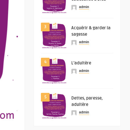
admin
3
Acquérir & garder la
sagesse
admin
4
L’adultère
admin
5
Dettes, paresse,
adultère
admin