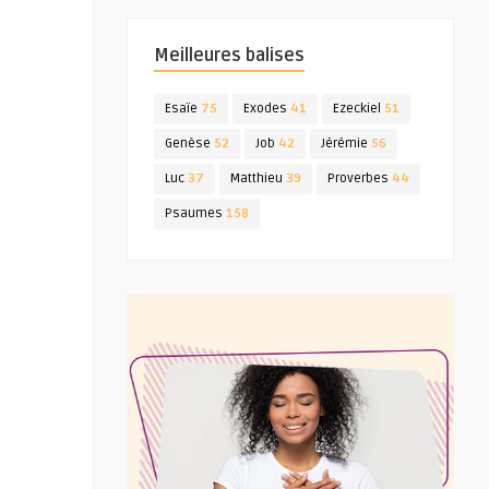
Meilleures balises
Esaïe
75
Exodes
41
Ezeckiel
51
Genèse
52
Job
42
Jérémie
56
Luc
37
Matthieu
39
Proverbes
44
Psaumes
158