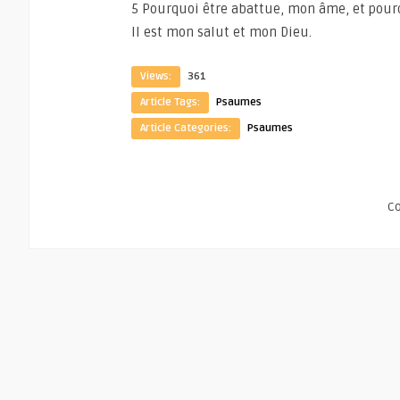
5 Pourquoi être abattue, mon âme, et pourq
Il est mon salut et mon Dieu.
Views:
361
Article Tags:
Psaumes
Article Categories:
Psaumes
C