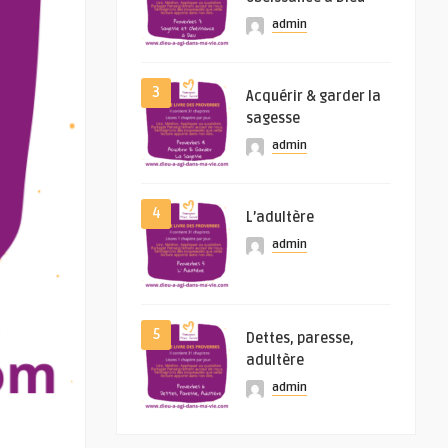
admin
3
Acquérir & garder la
sagesse
admin
4
L’adultère
admin
5
Dettes, paresse,
adultère
admin