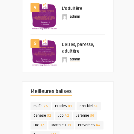
4
L’adultère
admin
5
Dettes, paresse,
adultère
admin
Meilleures balises
Esaïe
75
Exodes
41
Ezeckiel
51
Genèse
52
Job
42
Jérémie
56
Luc
37
Matthieu
39
Proverbes
44