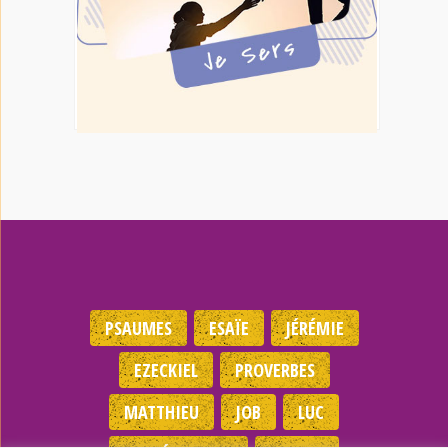
PSAUMES
ESAÏE
JÉRÉMIE
EZECKIEL
PROVERBES
MATTHIEU
JOB
LUC