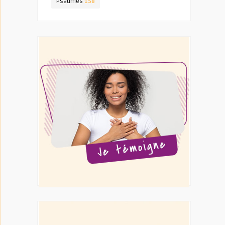
Psaumes
158