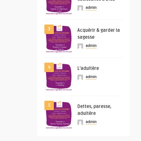
admin
3
Acquérir & garder la
sagesse
admin
4
L’adultère
admin
5
Dettes, paresse,
adultère
admin