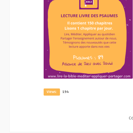
Views:
194
C