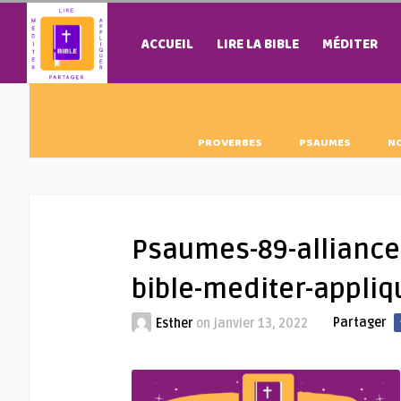
ACCUEIL
LIRE LA BIBLE
MÉDITER
PROVERBES
PSAUMES
N
Psaumes-89-alliance-
bible-mediter-appli
Partager
Esther
on
janvier 13, 2022