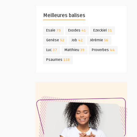
Meilleures balises
Esaïe
75
Exodes
41
Ezeckiel
51
Genèse
52
Job
42
Jérémie
56
Luc
37
Matthieu
39
Proverbes
44
Psaumes
158