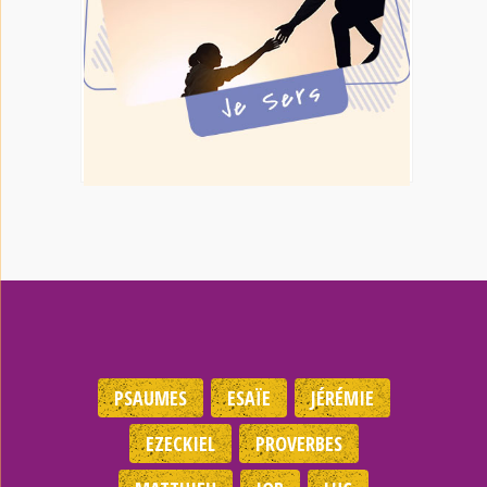
PSAUMES
ESAÏE
JÉRÉMIE
EZECKIEL
PROVERBES