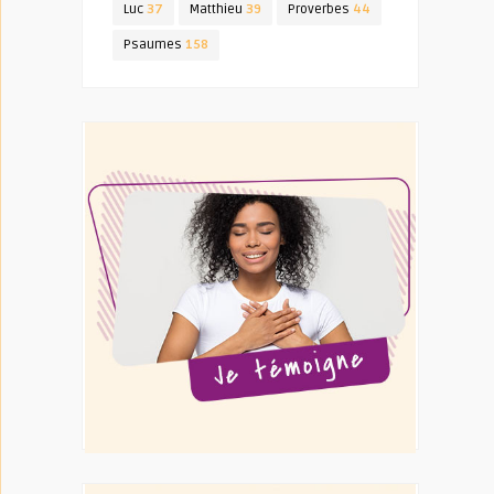
Luc
37
Matthieu
39
Proverbes
44
Psaumes
158