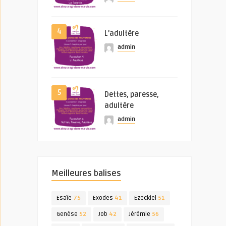
4
L’adultère
admin
5
Dettes, paresse,
adultère
admin
Meilleures balises
Esaïe
75
Exodes
41
Ezeckiel
51
Genèse
52
Job
42
Jérémie
56