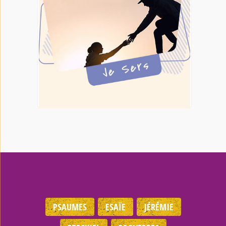
PSAUMES
ESAÏE
JÉRÉMIE