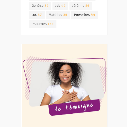
Genèse
52
Job
42
Jérémie
56
Luc
37
Matthieu
39
Proverbes
44
Psaumes
158