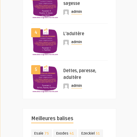
sagesse
admin
4
L’adultère
admin
5
Dettes, paresse,
adultère
admin
Meilleures balises
Esaïe
75
Exodes
41
Ezeckiel
51