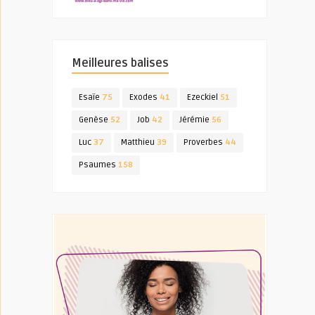
Meilleures balises
Esaïe
75
Exodes
41
Ezeckiel
51
Genèse
52
Job
42
Jérémie
56
Luc
37
Matthieu
39
Proverbes
44
Psaumes
158