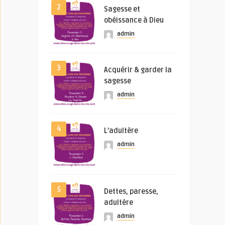
2
Sagesse et
obéissance à Dieu
admin
3
Acquérir & garder la
sagesse
admin
4
L’adultère
admin
5
Dettes, paresse,
adultère
admin