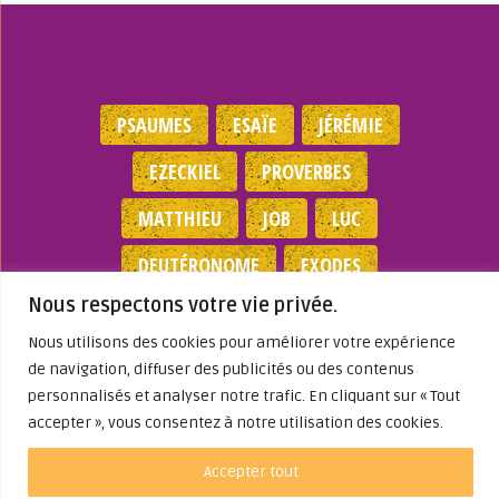
PSAUMES
ESAÏE
JÉRÉMIE
EZECKIEL
PROVERBES
MATTHIEU
JOB
LUC
DEUTÉRONOME
EXODES
Nous respectons votre vie privée.
NOMBRES
JEAN
1 SAMUEL
Nous utilisons des cookies pour améliorer votre expérience
de navigation, diffuser des publicités ou des contenus
Mentions légales
|
Politique de
personnalisés et analyser notre trafic. En cliquant sur « Tout
confidentialité
|
Partenaires
|
Dieu A Agi
Dans ma Vie
accepter », vous consentez à notre utilisation des cookies.
© 2026
Accepter tout