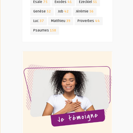
Esaïe
75
Exodes
41
Ezeckiel
51
Genèse
52
Job
42
Jérémie
56
Luc
37
Matthieu
39
Proverbes
44
Psaumes
158