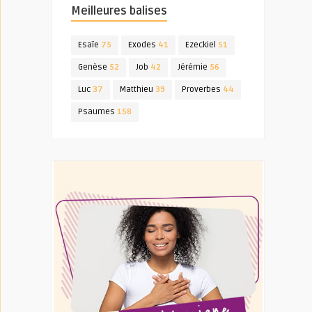
Meilleures balises
Esaïe
75
Exodes
41
Ezeckiel
51
Genèse
52
Job
42
Jérémie
56
Luc
37
Matthieu
39
Proverbes
44
Psaumes
158