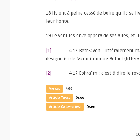
18 Ils ont à peine cessé de boire qu’ils se li
leur honte.
19 Le vent les enveloppera de ses ailes, et i
[1]
4.15 Beth-Aven : littéralement mais
désigne ici de façon ironique Béthel (litté
[2]
4.17 Ephraïm : c’est-à-dire le royau
Views:
466
Article Tags:
Osée
Article Categories:
Osée
C