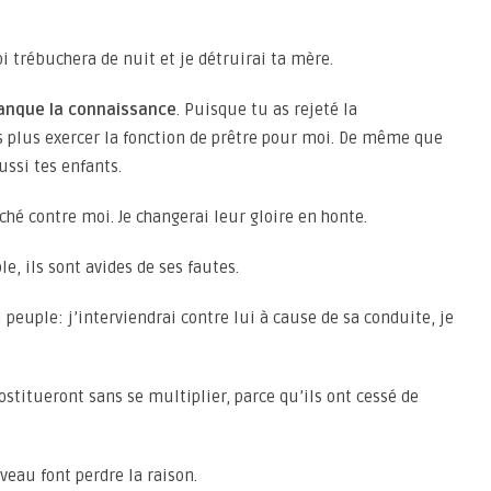
oi trébuchera de nuit et je détruirai ta mère.
manque la connaissance
. Puisque tu as rejeté la
as plus exercer la fonction de prêtre pour moi. De même que
ussi tes enfants.
éché contre moi. Je changerai leur gloire en honte.
e, ils sont avides de ses fautes.
 peuple: j’interviendrai contre lui à cause de sa conduite, je
rostitueront sans se multiplier, parce qu’ils ont cessé de
uveau font perdre la raison.