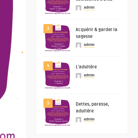
admin
3
Acquérir & garder la
sagesse
admin
4
L’adultère
admin
5
Dettes, paresse,
adultère
admin