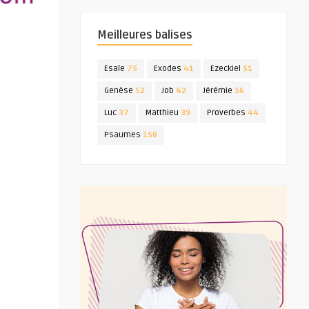
Meilleures balises
Esaïe
75
Exodes
41
Ezeckiel
51
Genèse
52
Job
42
Jérémie
56
Luc
37
Matthieu
39
Proverbes
44
Psaumes
158