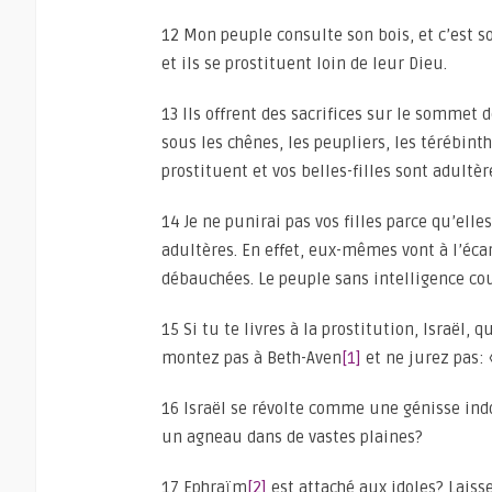
12 Mon peuple consulte son bois, et c’est son
et ils se prostituent loin de leur Dieu.
13 Ils offrent des sacrifices sur le sommet d
sous les chênes, les peupliers, les térébint
prostituent et vos belles-filles sont adultèr
14 Je ne punirai pas vos filles parce qu’elles
adultères. En effet, eux-mêmes vont à l’éca
débauchées. Le peuple sans intelligence cou
15 Si tu te livres à la prostitution, Israël,
montez pas à Beth-Aven
[1]
et ne jurez pas: 
16 Israël se révolte comme une génisse ind
un agneau dans de vastes plaines?
17 Ephraïm
[2]
est attaché aux idoles? Laisse