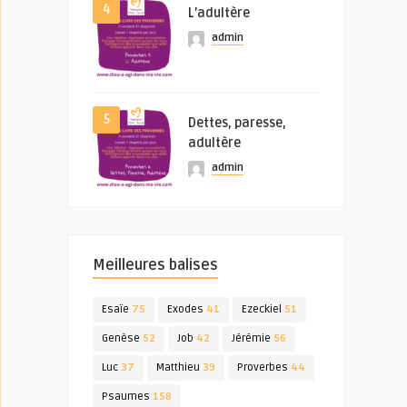
4
L’adultère
admin
5
Dettes, paresse,
adultère
admin
Meilleures balises
Esaïe
75
Exodes
41
Ezeckiel
51
Genèse
52
Job
42
Jérémie
56
Luc
37
Matthieu
39
Proverbes
44
Psaumes
158