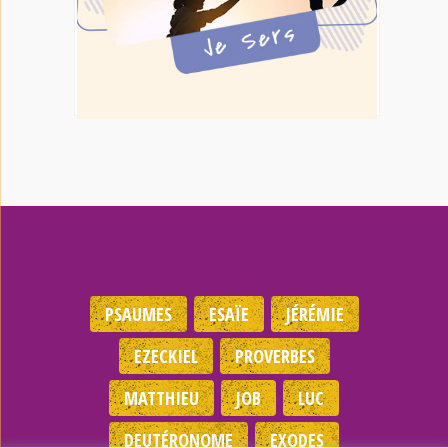
PSAUMES
ESAÏE
JÉRÉMIE
EZECKIEL
PROVERBES
MATTHIEU
JOB
LUC
DEUTÉRONOME
EXODES