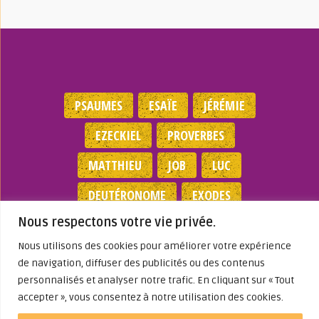
PSAUMES
ESAÏE
JÉRÉMIE
EZECKIEL
PROVERBES
MATTHIEU
JOB
LUC
DEUTÉRONOME
EXODES
Nous respectons votre vie privée.
NOMBRES
JEAN
1 SAMUEL
Nous utilisons des cookies pour améliorer votre expérience
de navigation, diffuser des publicités ou des contenus
Mentions légales
|
Politique de
confidentialité
|
Partenaires
|
Dieu A Agi
personnalisés et analyser notre trafic. En cliquant sur « Tout
Dans ma Vie
accepter », vous consentez à notre utilisation des cookies.
© 2026