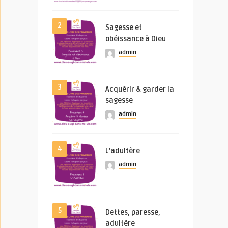
2
Sagesse et
obéissance à Dieu
admin
3
Acquérir & garder la
sagesse
admin
4
L’adultère
admin
5
Dettes, paresse,
adultère