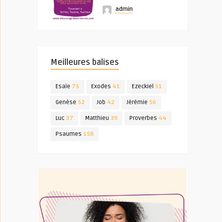
admin
Meilleures balises
Esaïe
75
Exodes
41
Ezeckiel
51
Genèse
52
Job
42
Jérémie
56
Luc
37
Matthieu
39
Proverbes
44
Psaumes
158