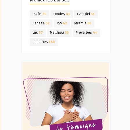
Meilleures balises
Esaïe
75
Exodes
41
Ezeckiel
51
Genèse
52
Job
42
Jérémie
56
Luc
37
Matthieu
39
Proverbes
44
Psaumes
158