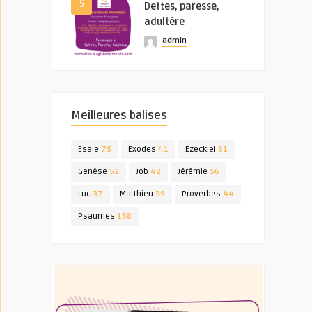
5
Dettes, paresse,
adultère
admin
Meilleures balises
Esaïe
75
Exodes
41
Ezeckiel
51
Genèse
52
Job
42
Jérémie
56
Luc
37
Matthieu
39
Proverbes
44
Psaumes
158