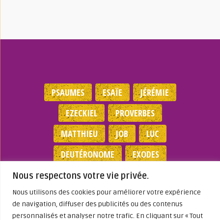
PSAUMES
ESAÏE
JÉRÉMIE
EZECKIEL
PROVERBES
MATTHIEU
JOB
LUC
DEUTÉRONOME
EXODES
NOMBRES
JEAN
1 SAMUEL
Nous respectons votre vie privée.
Nous utilisons des cookies pour améliorer votre expérience
Mentions légales
|
Politique de
de navigation, diffuser des publicités ou des contenus
confidentialité
|
Partenaires
|
Dieu A Agi
personnalisés et analyser notre trafic. En cliquant sur « Tout