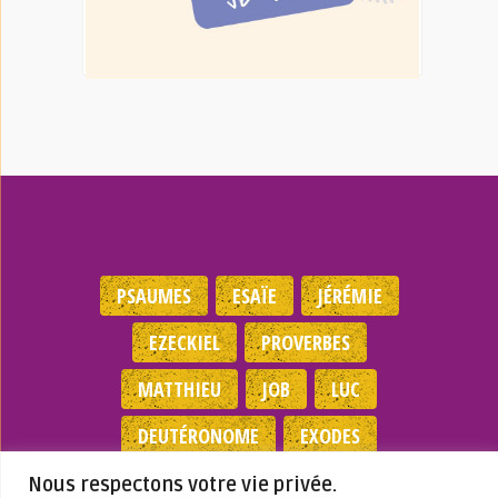
PSAUMES
ESAÏE
JÉRÉMIE
EZECKIEL
PROVERBES
MATTHIEU
JOB
LUC
DEUTÉRONOME
EXODES
NOMBRES
JEAN
1 SAMUEL
Nous respectons votre vie privée.