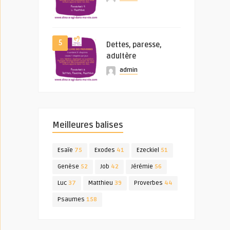
5
Dettes, paresse,
adultère
admin
Meilleures balises
Esaïe
75
Exodes
41
Ezeckiel
51
Genèse
52
Job
42
Jérémie
56
Luc
37
Matthieu
39
Proverbes
44
Psaumes
158