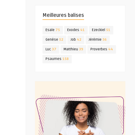
Meilleures balises
Esaïe
75
Exodes
41
Ezeckiel
51
Genèse
52
Job
42
Jérémie
56
Luc
37
Matthieu
39
Proverbes
44
Psaumes
158