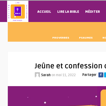
ACCUEIL
LIRE LA BIBLE
MÉDITER
PROVERBES
PSAUMES
N
Jeûne et confession
Partager
Sarah
on
mai 11, 2022