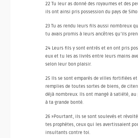
22 Tu leur as donné des royaumes et des pe
ils ont ainsi pris possession du pays de Siho
23 Tu as rendu leurs fils aussi nombreux que 
tu avais promis à leurs ancêtres qu’ils pre
24 Leurs fils y sont entrés et en ont pris p
eux et tu les as livrés entre leurs mains ave
selon leur bon plaisir.
25 Ils se sont emparés de villes fortifiées et
remplies de toutes sortes de biens, de citern
déjà nombreux. Ils ont mangé à satiété, au 
à ta grande bonté.
26 »Pourtant, ils se sont soulevés et révolté
tes prophètes, ceux qui les avertissaient pou
insultants contre toi.