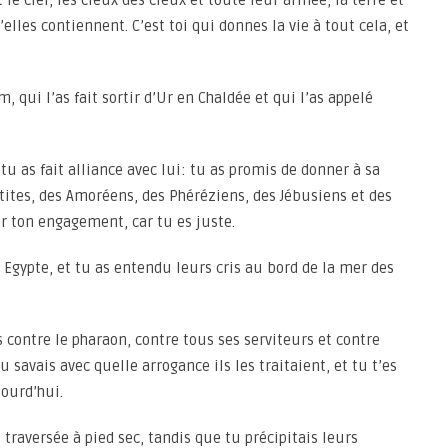
it le ciel, les cieux des cieux et toute leur armée, la terre et
’elles contiennent. C’est toi qui donnes la vie à tout cela, et
m, qui l’as fait sortir d’Ur en Chaldée et qui l’as appelé
tu as fait alliance avec lui: tu as promis de donner à sa
ites, des Amoréens, des Phéréziens, des Jébusiens et des
er ton engagement, car tu es juste.
 Egypte, et tu as entendu leurs cris au bord de la mer des
 contre le pharaon, contre tous ses serviteurs et contre
 savais avec quelle arrogance ils les traitaient, et tu t’es
jourd’hui.
 traversée à pied sec, tandis que tu précipitais leurs