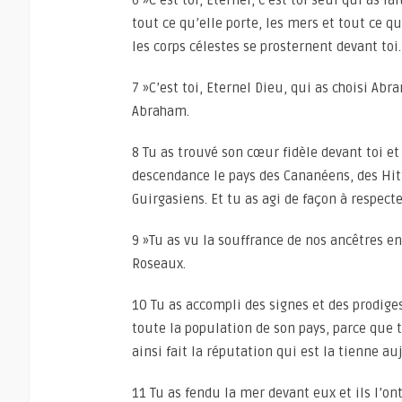
6 »C’est toi, Eternel, c’est toi seul qui as fa
tout ce qu’elle porte, les mers et tout ce qu
les corps célestes se prosternent devant toi.
7 »C’est toi, Eternel Dieu, qui as choisi Abra
Abraham.
8 Tu as trouvé son cœur fidèle devant toi et 
descendance le pays des Cananéens, des Hitt
Guirgasiens. Et tu as agi de façon à respect
9 »Tu as vu la souffrance de nos ancêtres en
Roseaux.
10 Tu as accompli des signes et des prodiges
toute la population de son pays, parce que tu
ainsi fait la réputation qui est la tienne au
11 Tu as fendu la mer devant eux et ils l’ont