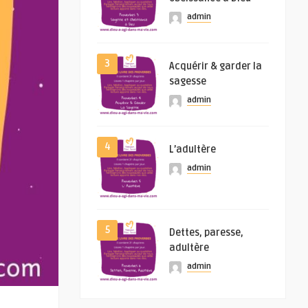
admin
3
Acquérir & garder la
sagesse
admin
4
L’adultère
admin
5
Dettes, paresse,
adultère
admin