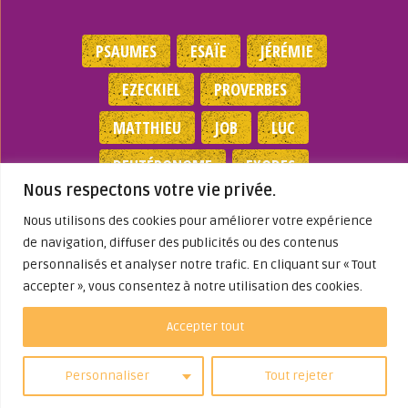
PSAUMES
ESAÏE
JÉRÉMIE
EZECKIEL
PROVERBES
MATTHIEU
JOB
LUC
DEUTÉRONOME
EXODES
Nous respectons votre vie privée.
NOMBRES
JEAN
1 SAMUEL
Nous utilisons des cookies pour améliorer votre expérience
de navigation, diffuser des publicités ou des contenus
Mentions légales
|
Politique de
personnalisés et analyser notre trafic. En cliquant sur « Tout
confidentialité
|
Partenaires
|
Dieu A Agi
accepter », vous consentez à notre utilisation des cookies.
Dans ma Vie
© 2026
Accepter tout
Personnaliser
Tout rejeter