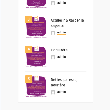
admin
3
Acquérir & garder la
sagesse
admin
4
L’adultère
admin
5
Dettes, paresse,
adultère
admin