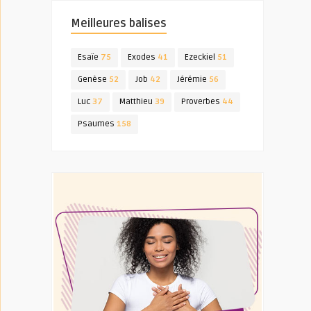
Meilleures balises
Esaïe
75
Exodes
41
Ezeckiel
51
Genèse
52
Job
42
Jérémie
56
Luc
37
Matthieu
39
Proverbes
44
Psaumes
158