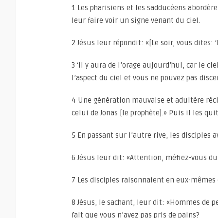
1 Les pharisiens et les sadducéens abordère
leur faire voir un signe venant du ciel.
2 Jésus leur répondit: «[Le soir, vous dites: ‘
3 ‘Il y aura de l’orage aujourd’hui, car le c
l’aspect du ciel et vous ne pouvez pas disce
4 Une génération mauvaise et adultère récl
celui de Jonas [le prophète].» Puis il les quit
5 En passant sur l’autre rive, les disciples 
6 Jésus leur dit: «Attention, méfiez-vous du
7 Les disciples raisonnaient en eux-mêmes e
8 Jésus, le sachant, leur dit: «Hommes de 
fait que vous n’avez pas pris de pains?