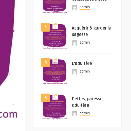
admin
3
Acquérir & garder la
sagesse
admin
4
L’adultère
admin
5
Dettes, paresse,
adultère
admin