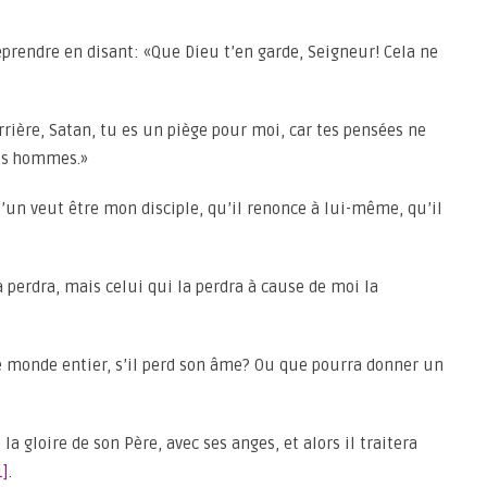
 reprendre en disant: «Que Dieu t’en garde, Seigneur! Cela ne
Arrière, Satan, tu es un piège pour moi, car tes pensées ne
des hommes.»
qu’un veut être mon disciple, qu’il renonce à lui-même, qu’il
la perdra, mais celui qui la perdra à cause de moi la
e monde entier, s’il perd son âme? Ou que pourra donner un
la gloire de son Père, avec ses anges, et alors il traitera
1]
.