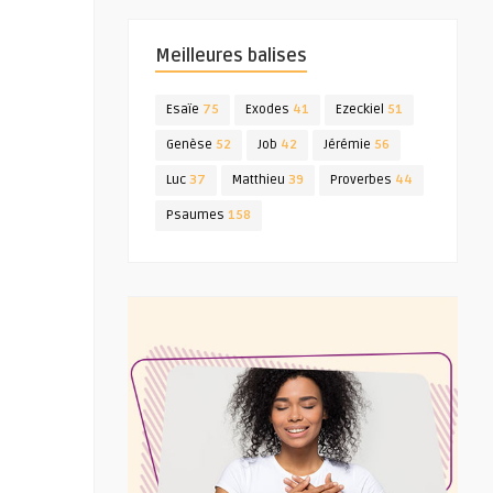
Meilleures balises
Esaïe
75
Exodes
41
Ezeckiel
51
Genèse
52
Job
42
Jérémie
56
Luc
37
Matthieu
39
Proverbes
44
Psaumes
158