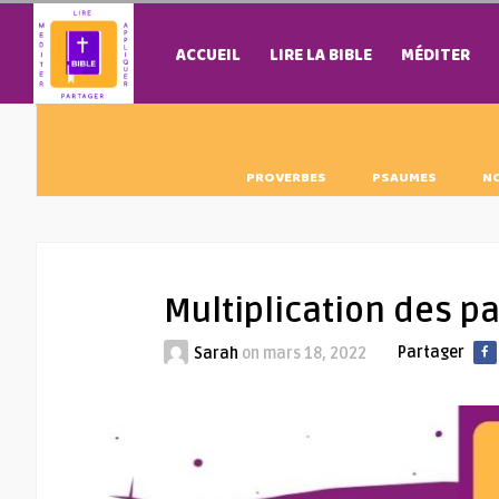
ACCUEIL
LIRE LA BIBLE
MÉDITER
PROVERBES
PSAUMES
N
Multiplication des 
Partager
Sarah
on
mars 18, 2022